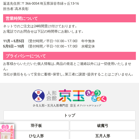
返送先住所：〒366-0054 埼玉県深谷市緑ヶ丘13-16
担当者：高木良彰
営業時間について
ネットでのご注文は24時間受け付けております。
お電話でのお問合せは下記の時間帯にお願いします。
11月～5月5日
（受付時間／平日・10：00～17：00） 年中無休
5月5日～10月
（受付時間／平日・10：00～17：00） 水曜定休
プライバシーについて
お客様からいただいた個人情報は、商品の発送とご連絡以外には一切使用いたしませ
ん。
当社が責任をもって安全に蓄積・保管し、第三者に譲渡・提供することはございません。
トップ
羽子板
破魔弓
ひな人形
五月人形