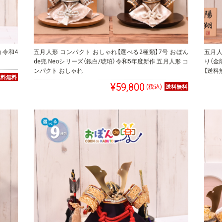
」令和4
五月人形 コンパクト おしゃれ【選べる2種類】7号 おぼん
五月人
de兜 Neoシリーズ（銀白/琥珀）令和5年度新作 五月人形 コ
り（金
ンパクト おしゃれ
【送料
¥59,800
(税込)