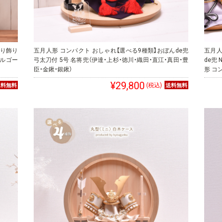
入り飾り
五月人形 コンパクト おしゃれ【選べる9種類】おぼんde兜
五月人
オルゴー
弓太刀付 5号 名将兜（伊達・上杉・徳川・織田・直江・真田・豊
de兜
臣・金鍬・銀鍬）
形 コ
¥29,800
(税込)