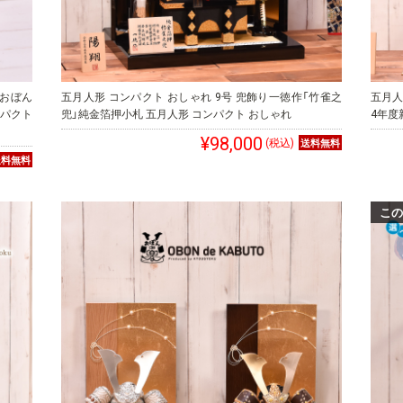
 おぼん
五月人形 コンパクト おしゃれ 9号 兜飾り一徳作「竹雀之
五月人
ンパクト
兜」純金箔押小札 五月人形 コンパクト おしゃれ
4年度
¥98,000
(税込)
この