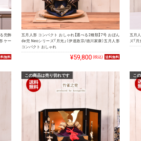
べる兜飾
五月人形 コンパクト おしゃれ【選べる2種類】7号 おぼん
五月人
形 ケー
de兜 Neoシリーズ「月光」（伊達政宗/徳川家康）五月人形
ズ「月
コンパクト おしゃれ
¥59,800
(税込)
この商品は売り切れです
この