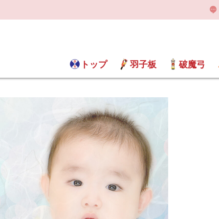
トップ
羽子板
破魔弓