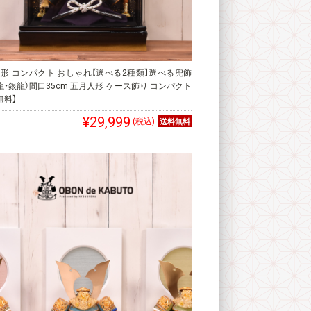
形 コンパクト おしゃれ【選べる2種類】選べる兜飾
龍・銀龍）間口35cm 五月人形 ケース飾り コンパクト
無料】
¥29,999
(税込)