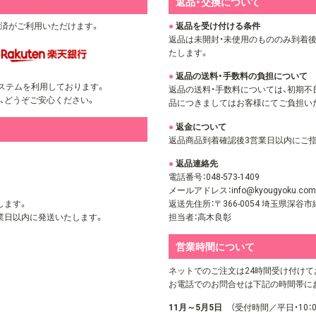
返品・交換について
決済がご利用いただけます。
返品を受け付ける条件
返品は未開封・未使用のもののみ到着
たします。
返品の送料・手数料の負担について
ステムを利用しております。
返品の送料・手数料については、初期不
、どうぞご安心ください。
品につきましてはお客様にてご負担い
返金について
返品商品到着確認後3営業日以内にご
返品連絡先
電話番号：048-573-1409
メールアドレス：
info@kyougyoku.com
返送先住所：〒366-0054 埼玉県深谷市緑
します。
担当者：高木良彰
営業日以内に発送いたします。
営業時間について
ネットでのご注文は24時間受け付けて
お電話でのお問合せは下記の時間帯に
11月～5月5日
（受付時間／平日・10：0