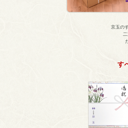
京玉の
二
す