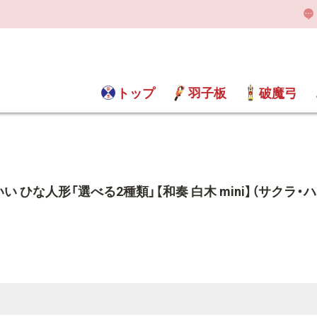
トップ
羽子板
破魔弓
 ひな人形「選べる2種類」【和奏 白木 mini】（サクラ・